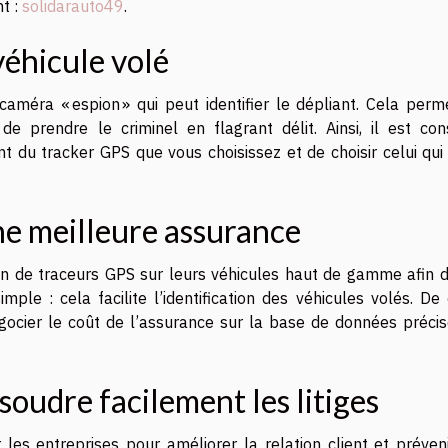
nt :
solidarauto49
.
véhicule volé
améra « espion » qui peut identifier le dépliant. Cela perm
e prendre le criminel en flagrant délit. Ainsi, il est cons
du tracker GPS que vous choisissez et de choisir celui qui 
e meilleure assurance
on de traceurs GPS sur leurs véhicules haut de gamme afin d
mple : cela facilite l’identification des véhicules volés. De
égocier le coût de l’assurance sur la base de données précis
oudre facilement les litiges
les entreprises pour améliorer la relation client et préveni