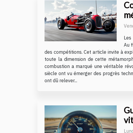
Co
mé
Vend
Les 
Au f
des compétitions. Cet article invite à ex
toute la dimension de cette métamorpho
combustion a marqué une véritable révol
siècle ont vu émerger des progrès techn
ont dû relever...
Gu
vi
Lund