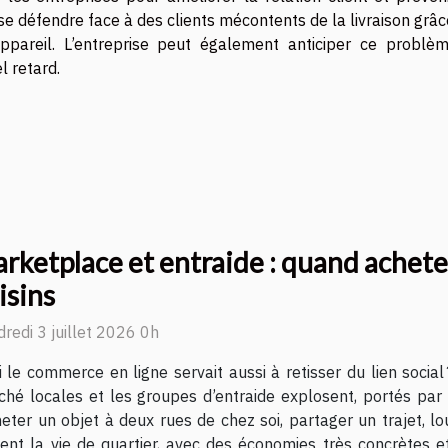
de se défendre face à des clients mécontents de la livraison grâ
’appareil. L’entreprise peut également anticiper ce problè
l retard.
rketplace et entraide : quand acheter
isins
redi 3 juillet 2026 0h
i le commerce en ligne servait aussi à retisser du lien socia
hé locales et les groupes d’entraide explosent, portés par l
cheter un objet à deux rues de chez soi, partager un trajet, 
inent la vie de quartier, avec des économies très concrètes 